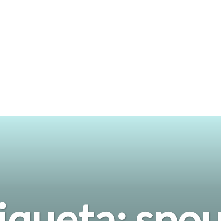
iqueta:
spo